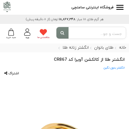
فروشگاه اینترنتی ساعتچی
هر گرم طلای 18 عیار:
18,867,348
تومان
(از 8 دقیقه پیش)
علاقمندی ها
ورود
سبد خرید
خانه
طلای بانوان
انگشتر زنانه طلا
انگشتر طلا از کالکشن آویرا کد CR867
انگشتر بدون نگین
اشتراک