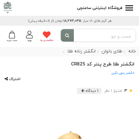
فروشگاه اینترنتی ساعتچی
هر گرم طلای 18 عیار:
18,673,035
تومان
(از 5 دقیقه پیش)
علاقمندی ها
ورود
سبد خرید
خانه
طلای بانوان
انگشتر زنانه طلا
انگشتر طلا طرح پنتر کد CR825
انگشتر بدون نگین
اشتراک
★
3
امتیاز 1 نظر
1 دیدگاه