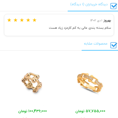
دیدگاه خریداران (1 دیدگاه)
★
★
★
★
★
بهروز
1 دی 1402
سلام بسته بندی عالی به کم کارمزد زیاد هست
محصولات مشابه
57,755,000 تومان
100,436,000 تومان