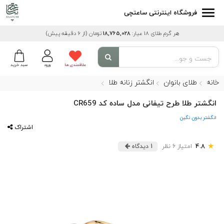
فروشگاه اینترنتی ساعتچی
هر گرم طلای 18 عیار:
18,765,028
تومان
(از 6 دقیقه پیش)
علاقمندی ها
ورود
سبد خرید
خانه
طلای بانوان
انگشتر زنانه طلا
انگشتر طلا طرح تیفانی مدل ساده کد CR659
انگشتر بدون نگین
اشتراک
★
4.8
امتیاز 6 نظر
1 دیدگاه