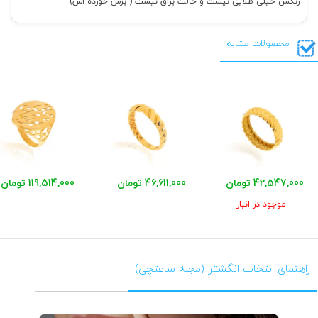
رنگش خیلی طلایی نیست و حالت براق نیست ( برس خورده اس)
محصولات مشابه
42,547,000 تومان
46,611,000 تومان
119,514,000 تومان
موجود در انبار
راهنمای انتخاب انگشتر (مجله ساعتچی)