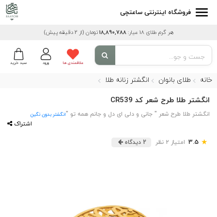
فروشگاه اینترنتی ساعتچی
هر گرم طلای 18 عیار:
18,890,788
تومان
(از 2 دقیقه پیش)
علاقمندی ها
ورود
سبد خرید
خانه
طلای بانوان
انگشتر زنانه طلا
انگشتر طلا طرح شعر کد CR539
انگشتر طلا طرح شعر " جانی و دلی ای دل و جانم همه تو "
انگشتر بدون نگین
اشتراک
★
3.5
امتیاز 2 نظر
2 دیدگاه