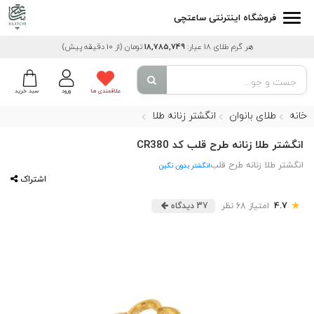
فروشگاه اینترنتی ساعتچی
هر گرم طلای 18 عیار:
18,785,749
تومان
(از 10 دقیقه پیش)
علاقمندی ها
ورود
سبد خرید
خانه
طلای بانوان
انگشتر زنانه طلا
انگشتر طلا زنانه طرح قلب کد CR380
انگشتر طلا زنانه طرح قلب
انگشتر بدون نگین
اشتراک
★
4.7
امتیاز 68 نظر
37 دیدگاه