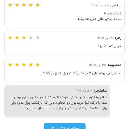
★
★
★
★
★
مرتضی
8 مرداد 1405
ظریف و زیبا
بسته بندی عالی مثل همیشه
★
★
★
★
★
زهره
31 تیر 1405
خیلی کم نما بود
★
★
★
★
★
معصومه
25 تیر 1405
سلام راضی بودم.ولی 2 درصد برگشت پول هنوز برنگشت.
ساعتچی
19 مرداد 1405
سلام وقتتون بخیر، خیلی خوشحالیم که از خریدتون راضی بودین.
شما با درگاه تارا خریدتون رو انجام دادین که بازگشت پول نداره ولی
برای اطلاعات بیشتری میتونین از خود تارا سوال بفرمایید.
مشاهده 37 دیدگاه