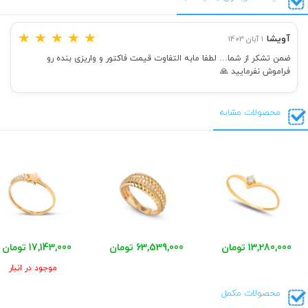
★
★
★
★
★
آویشا
1 آبان 1403
ضمن تشکر از شما… لطفا مابه التفاوت قیمت فاکتور و واریزی بنده رو
فراموش نفرمایید 🙏
محصولات مشابه
13,280,000 تومان
63,539,000 تومان
17,143,000 تومان
موجود در انبار
محصولات مکمل