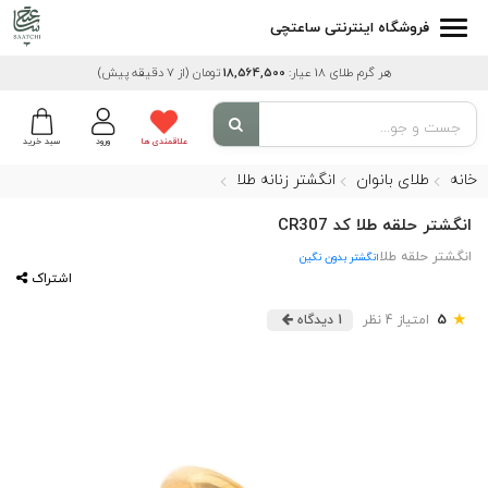
فروشگاه اینترنتی ساعتچی
هر گرم طلای 18 عیار:
18,564,500
تومان
(از 7 دقیقه پیش)
علاقمندی ها
ورود
سبد خرید
خانه
طلای بانوان
انگشتر زنانه طلا
انگشتر حلقه طلا کد CR307
انگشتر حلقه طلا
انگشتر بدون نگین
اشتراک
★
5
امتیاز 4 نظر
1 دیدگاه