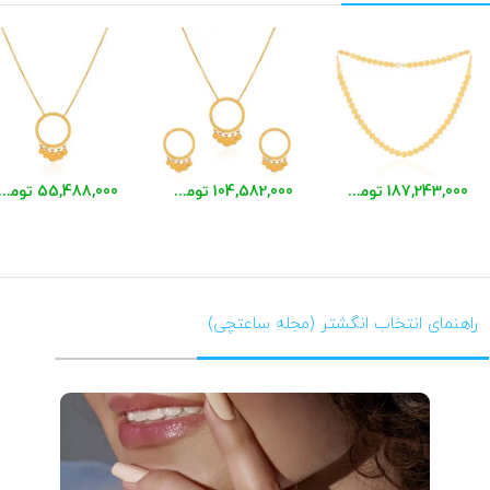
187,243,000 تومان
104,582,000 تومان
55,488,000 توم
راهنمای انتخاب انگشتر (مجله ساعتچی)