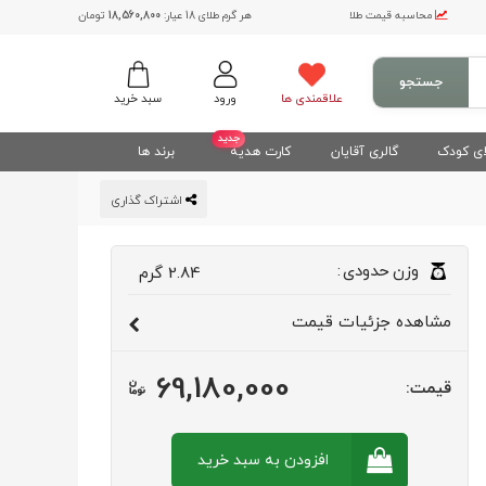
محاسبه قیمت طلا
هر گرم طلای 18 عیار:
18,560,800
تومان
جستجو
علاقمندی ها
ورود
سبد خرید
جدید
ی کودک
گالری آقایان
کارت هدیه
برند ها
اشتراک گذاری
وزن
حدودی
:
2.84
گرم
مشاهده
جزئیات قیمت
69,180,000
قیمت:
افزودن به سبد
خرید