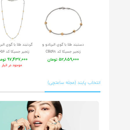
دستبند طلا با گوی البرنادو و
گردنبند طلا با گوی البر
زنجیر جسیکا کد CB598
زنجیر جسیکا کد CN656
52,859,000 تومان
97,437,000 تومان
موجود در انبار
انتخاب پابند (مجله ساعتچی)