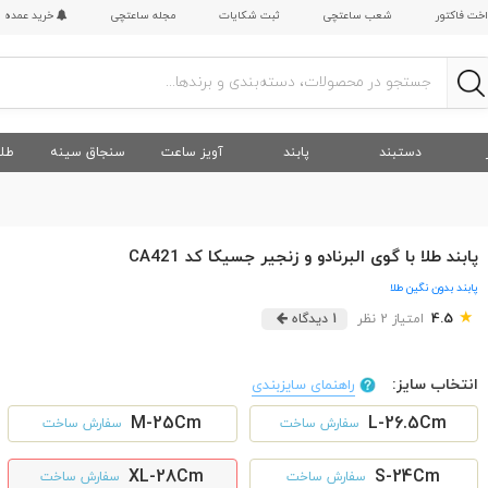
اخت فاکتور
شعب ساعتچی
ثبت شکایات
مجله ساعتچی
خرید عمده
دستبند
پابند
آویز ساعت
سنجاق سینه
طلا
پابند طلا با گوی البرنادو و زنجیر جسیکا کد CA421
پابند بدون نگین طلا
★
4.5
امتیاز 2 نظر
1 دیدگاه
انتخاب سایز:
راهنمای سایزبندی
M-25Cm
L-26.5Cm
سفارش ساخت
سفارش ساخت
XL-28Cm
S-24Cm
سفارش ساخت
سفارش ساخت