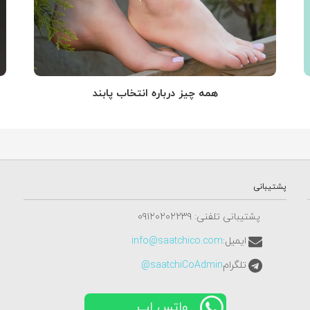
همه چیز درباره انتخاب پابند
پشتیبانی
پشتیبانی تلفنی: ٠٩١٢٠٢٠٢٢٣٩
ایمیل:
info@saatchico.com
تلگرام
saatchiCoAdmin@
واتس اپ