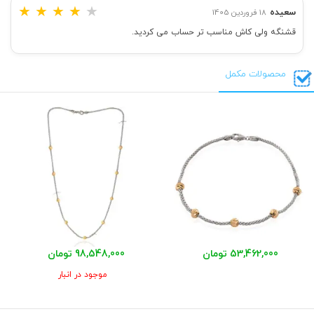
★
★
★
★
★
سعیده
18 فروردین 1405
قشنگه ولی کاش مناسب تر حساب می کردید.
محصولات مکمل
53,462,000 تومان
98,548,000 تومان
موجود در انبار