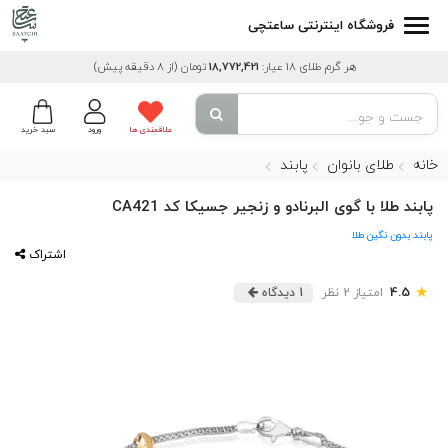
فروشگاه اینترنتی ساعتچی
هر گرم طلای 18 عیار:
18,772,421
تومان
(از 8 دقیقه پیش)
علاقمندی ها
ورود
سبد خرید
خانه
طلای بانوان
پابند
پابند طلا با گوی البرنادو و زنجیر جسیکا کد CA421
پابند بدون نگین طلا
اشتراک
★
4.5
امتیاز 2 نظر
1 دیدگاه