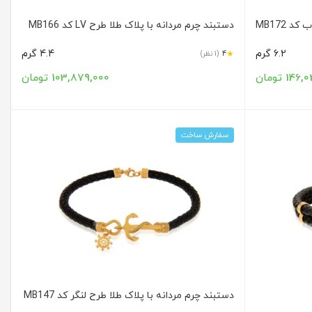
 MB172
دستبند چرم مردانه با پلاک طلا طرح LV کد MB166
6.2 گرم
4.4 گرم
★
4
(1 نظر)
14 تومان
103,879,000 تومان
سفارش ساخت
دستبند چرم مردانه با پلاک طلا طرح لنگر کد MB147