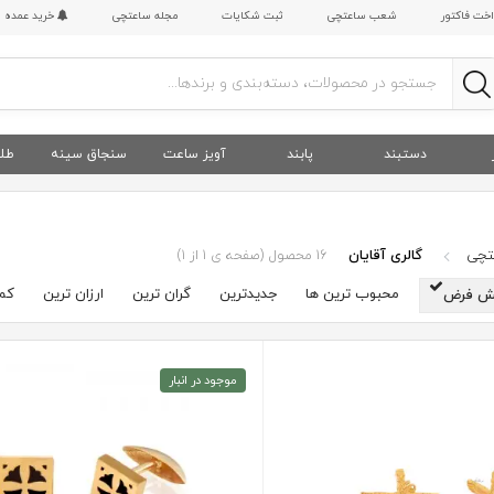
اخت فاکتور
شعب ساعتچی
ثبت شکایات
مجله ساعتچی
خرید عمده
دستبند
پابند
آویز ساعت
سنجاق سینه
طلا
عتچی
گالری آقایان
16
محصول
(صفحه ی 1 از 1)
محبوب ترین ها
جدیدترین
گران ترین
ارزان ترین
کم 
ش فرض
موجود در انبار