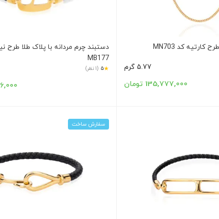
ح کارتیه کد MN703
دستبند چرم مردانه با پلاک طلا طرح نی
MB177
5.77 گرم
★
5
(1 نظر)
135,777,000 تومان
,466,000
سفارش ساخت