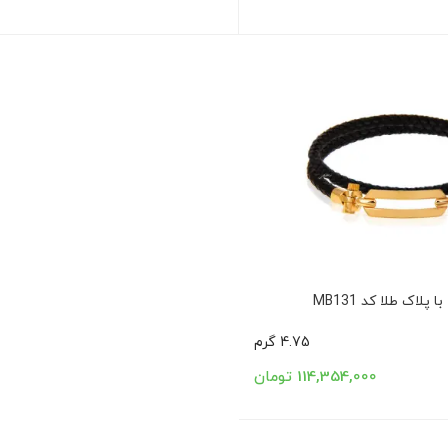
پلاک طلا کد MB131
4.75 گرم
114,354,000 تومان