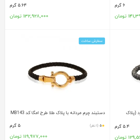
6 گرم
5.64 گرم
14 تومان
132,928,000 تومان
سفارش ساخت
د (پلاک
دستبند چرم مردانه با پلاک طلا طرح امگا کد MB143
5 گرم
★
5
(1 نظر)
5.4 گرم
119,977,000 تومان
12 تومان