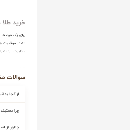
خرید طلا م
برای یک مرد، طلا
که در موقعیت ها
جذابیت مردانه را 
آشنایی با
سوالات مت
1- دستبند طلا و چرم مردانه
از کجا بدان
دستبند طلا و چرم
چرا دستبند
هیچ، دستبند مردا
به نفس و وقار را
چطور از اص