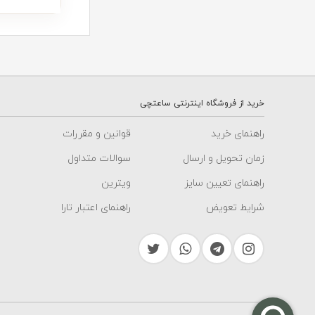
2- دستبند سنگ مردانه
انواع
دستبند سنگ
مردانه خورشید ک
هستند که برای بس
خرید از فروشگاه اینترنتی ساعتچی
راهنمای خرید
قوانین و مقررات
3- گردنبند مردانه
زمان تحویل و ارسال
سوالات متداول
راهنمای تعیین سایز
ویترین
گردنبند مردانه م
هستند.
شرایط تعویض
راهنمای اعتبار تارا
4- انگشتر طلا مردانه
انگشترهای طلای م
مانند طرح رولکس