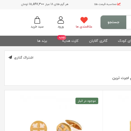
محاسبه قیمت طلا
هر گرم طلای 18 عیار:
18,597,300
تومان
جستجو
علاقمندی ها
ورود
سبد خرید
جدید
ی کودک
گالری آقایان
کارت هدیه
برند ها
اشتراک گذاری
اجرت ترین
موجود در انبار