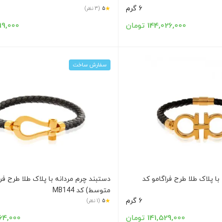
6 گرم
★
5
(3 نظر)
144,026,000 تومان
1,399,000
سفارش ساخت
با پلاک طلا طرح فراگامو کد
دستبند چرم مردانه با پلاک طلا طرح فر
متوسط) کد MB144
6 گرم
★
5
(1 نظر)
141,529,000 تومان
9,564,000