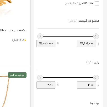
فقط کالاهای تخفیف‌دار
محدوده قیمت
(تومان)
دکمه سر دست طلا طرح
★
4.5
(2 نظر)
از:
تا:
وزن
(گرم)
موجود در انبار
از:
تا:
برندها