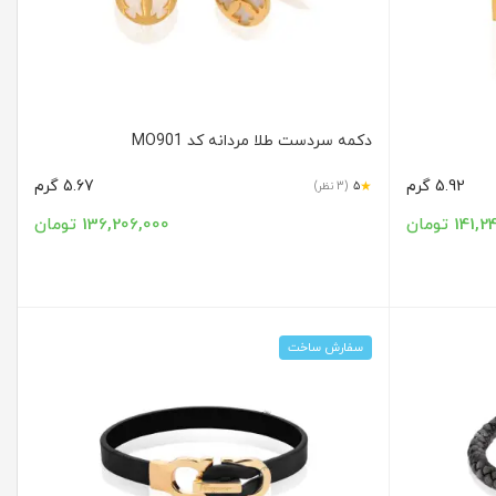
دکمه سردست طلا مردانه کد MO901
5.92 گرم
5.67 گرم
★
5
(3 نظر)
14 تومان
136,206,000 تومان
سفارش ساخت