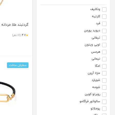
ونکلیف
کارتیه
فرد
گردنبند طلا مردانه طر
دیوید یورمن
★
4.7
(17 نظر)
تیفانی
لویی ویتون
هرمس
نیمانی
سفارش ساخت
امگا
مارلا آرون
شوپارد
شومه
روبرتو کوین
سالواتور فراگامو
پوملاتو