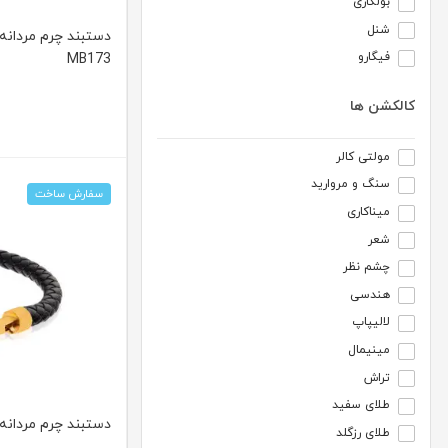
بولگاری
شنل
دستبند چرم مردانه
فیگارو
MB173
کالکشن ها
مولتی کالر
سنگ و مروارید
سفارش ساخت
میناکاری
شعر
چشم نظر
هندسی
لالیپاپ
مینیمال
تراش
طلای سفید
دستبند چرم مردانه با 
طلای رزگلد