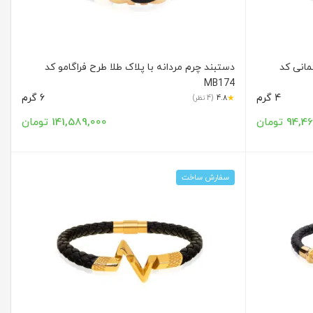
مانی کد
دستبند چرم مردانه با پلاک طلا طرح فراگامو کد
MB174
4 گرم
6 گرم
★
4.8
(4 نظر)
94 تومان
141,589,000 تومان
سفارش ساخت