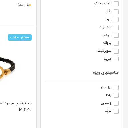
بافت میوکی
★
5
(1 نظر)
نگار
ریوا
ماه تولد
مهتاب
سفارش ساخت
پروانه
سوپرلایت
مارینا
مناسبتهای ویژه
روز مادر
یلدا
دستبند چرم مردانه 
ولنتاین
MB146
تولد