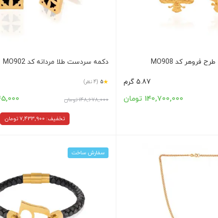
 فروهر کد MO908
دکمه سردست طلا مردانه کد MO902
5.87 گرم
★
5
(4 نظر)
140,700,000 تومان
1,245,000
148,678,000 تومان
تخفیف: 7,433,900 تومان
سفارش ساخت