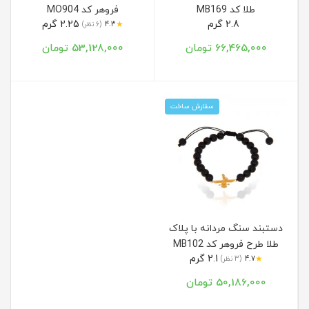
طلا کد MB169
فروهر کد MO904
2.8 گرم
2.25 گرم
★
4.3
(6 نظر)
66,465,000 تومان
53,128,000 تومان
سفارش ساخت
دستبند سنگ مردانه با پلاک
طلا طرح فروهر کد MB102
2.1 گرم
★
4.7
(3 نظر)
50,186,000 تومان