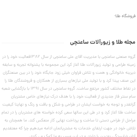
ن
6
م
0
د
فروشگاه طلا
-
ل
,
ه
3
ا
ی
8
د
مجله طلا و زیورآلات ساعتچی
س
5
ت
,
گروه صنعتی ساعتچی با مدیریت آقای علی ساعتچی از سال 1382فعالیت خود را در
ب
ن
0
زمینه طراحی و تولید زیورآلات طلا آغاز کرد این مجموعه با پشتوانه تجربه و سابقه
د
0
دیرینه خانوادگی و همت و تلاش فراوان خیلی زود جایگاه خود را در بین صنعتگران
ت
ا
این صنف پیدا کرد و با تولید ملی نیازهای بسیاری از همکاران و فروشندگان طلا را
0
ب
در نقاط مختلف کشور مرتفع ساخت. گروه ساعتچی در سال 1391 با بازگشایی شعبه
ت
س
ت
سام سنتر فاز جدیدی از فعالیت خود را با هدف درک نیازهای خاص مشتریان
و
ا
گرانقدر و توجه به خواست ایشان در طراحی و شکل و بافت و رنگ و نهایتا کیفیت
م
ن
ه
ساخت طلا آغاز کرد و در طی این سالها سعی کرده خواسته های مشتریان را در تمام
ا
مراحل از طراحی دستی تا ساخت و پرداخت نهایی کار منعکس کند. ما همچنان به
۷
ن
مرداد
تلاش خود در جهت ارتقای خدمات به مشتریانمان ادامه میدهیم چرا که معتقدیم
۱۴۰۳
آنان شایستگی بهترین را دارند و در این مسیر به ما کمک می کنند.