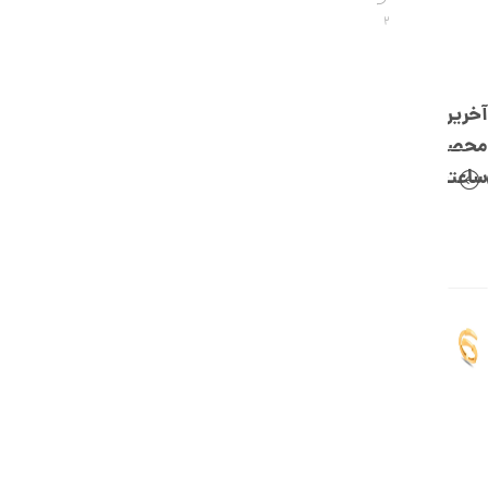
,
2
0
0
0
آخرین
ت
محصولات
و
ساعتچی
م
ا
ن
ا
ن
گ
ش
ت
ر
ط
ل
ا
ا