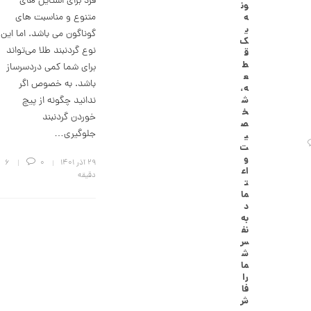
فرد برای استایل های
ون
گ
متنوع و مناسبت های
ه
ش
ی
گوناگون می باشد. اما این
ت
ک
ر
نوع گردنبند طلا می‌تواند
ق
ط
ط
برای شما کمی دردسرساز
ل
ع
ا
باشد. به خصوص اگر
ه،
ا
ندانید چگونه از پیچ
ش
ز
خ
خوردن گردنبند
ک
ص
ا
جلوگیری…
ی
ل
ت
ک
و
۲۹ آذر ۱۴۰۱
0
6
ش
اع
ن
دقیقه
ت
م
ما
ی
د
ن
به
ی
نف
م
س
ا
ش
ل
ما
ط
را
ر
فا
ح
ش
ه