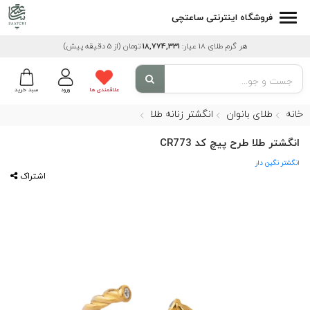
فروشگاه اینترنتی ساعتچی
هر گرم طلای 18 عیار:
18,774,331
تومان
(از 5 دقیقه پیش)
علاقمندی ها
ورود
سبد خرید
خانه
طلای بانوان
انگشتر زنانه طلا
انگشتر طلا طرح پیچ کد CR773
انگشتر نگین دار
اشتراک