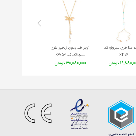
 طلا طرح فیروزه کد
آویز طلا بدون زنجیر طرح
آویز طلا بدون زنجیر طرح
XT102
سنجاقک کد XP257
و صدف کد XP256
19,880, تومان
30,080,000 تومان
33,222,000 تومان