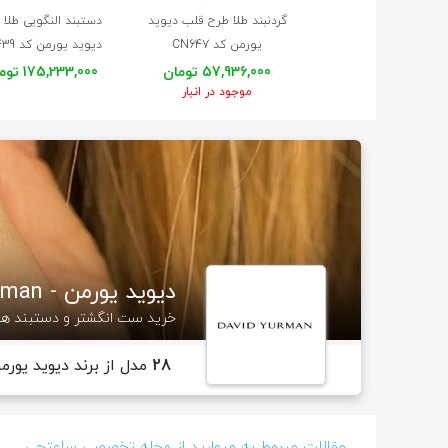
گردنبند طلا طرح قلب دیوید
دستبند النگویی طلا 
یورمن کد CN647
دیوید یورمن کد CB439
57,936,000 تومان
175,233,000 تومان
موجود در انبار
دیوید یورمن - David Yurman
خرید ست انگشتر و دستبند ها
28
مدل از برند دیوید یورم
مقالات مربوط به مروارید از مجله تخصصی ساعتچی