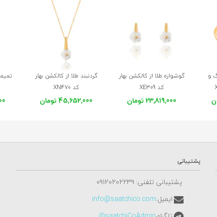
گ و
گوشواره طلا از کالکشن بهار
گردنبند طلا از کالکشن بهار
تمیمه
کد XE309
کد XN470
23,819,000 تومان
45,652,000 تومان
000
پشتیبانی
پشتیبانی تلفنی: ٠٩١٢٠٢٠٢٢٣٩
ایمیل:
info@saatchico.com
تلگرام
saatchiCoAdmin@