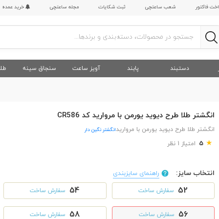
اخت فاکتور
شعب ساعتچی
ثبت شکایات
مجله ساعتچی
خرید عمده
دستبند
پابند
آویز ساعت
سنجاق سینه
طلا
انگشتر طلا طرح دیوید یورمن با مروارید کد CR586
انگشتر طلا طرح دیوید یورمن با مروارید
انگشتر نگین دار
★
5
امتیاز 1 نظر
انتخاب سایز:
راهنمای سایزبندی
54
52
سفارش ساخت
سفارش ساخت
58
56
سفارش ساخت
سفارش ساخت