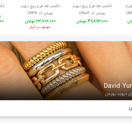
طرح
انگشتر طلا طرح پیچ دیوید
انگشتر طلا طرح پیچ دیوید
انگ
یورمن کد CR504
یورمن کد CR496
ی
49,863,000 تومان
23,702,000 تومان
,000
موجود در انبار
ی دیوید یورمن
ن