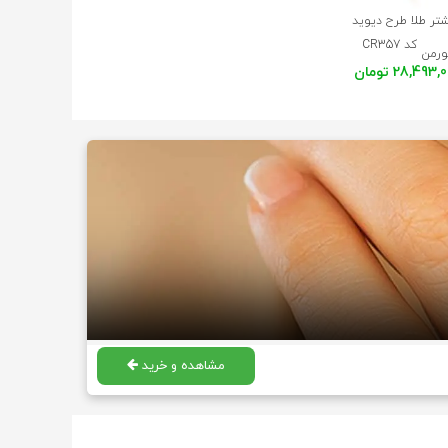
شتر طلا طرح دیوید
کد CR357
ورمن
28,493 تومان
مشاهده و خرید