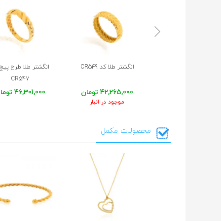
انگشتر
طلا
کد
CR549
انگشتر طلا طرح پیچ
CR547
42,265,000 تومان
46,301,000 تومان
موجود در انبار
محصولات مکمل