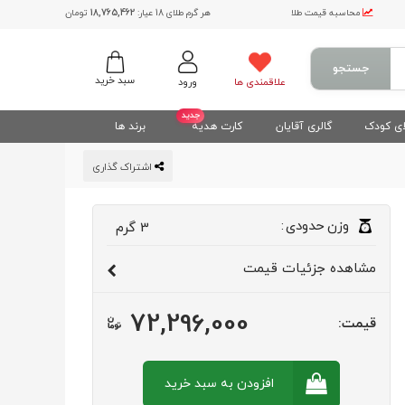
محاسبه قیمت طلا
هر گرم طلای 18 عیار:
18,765,462
تومان
جستجو
سبد خرید
علاقمندی ها
ورود
جدید
ی کودک
گالری آقایان
کارت هدیه
برند ها
اشتراک گذاری
وزن
حدودی
:
3
گرم
مشاهده
جزئیات قیمت
72,296,000
قیمت:
افزودن به سبد
خرید