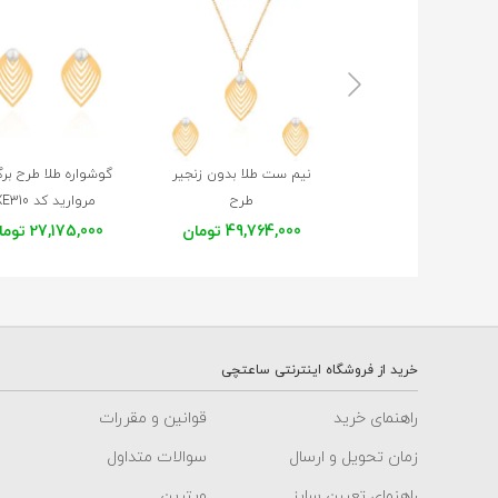
نیم ست طلا بدون زنجیر
گوشواره طلا طرح بر
طرح
مروارید کد XE310
برگ و مروارید کد XS255
49,764,000 تومان
27,175,000 تومان
خرید از فروشگاه اینترنتی ساعتچی
راهنمای خرید
قوانین و مقررات
زمان تحویل و ارسال
سوالات متداول
راهنمای تعیین سایز
ویترین