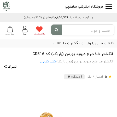
فروشگاه اینترنتی ساعتچی
هر گرم طلای 18 عیار:
18,895,999
تومان
(از 39 ثانیه پیش)
علاقمندی ها
ورود
سبد خرید
خانه
طلای بانوان
انگشتر زنانه طلا
انگشتر طلا طرح دیوید یورمن (باریک) کد CR516
انگشتر طلا طرح دیوید یورمن (مدل باریک)
انگشتر نگین دار
اشتراک
★
5
امتیاز 2 نظر
1 دیدگاه