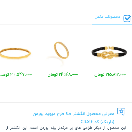
محصولات مکمل
195,812,000 تومان
24,148,000 تومان
210,547,000 توما
معرفی محصول انگشتر طلا طرح دیوید یورمن
(باریک) کد CR516
این محصول از دیگر طراحی های پر طرفدار برند یورمن است. این انگشتر از