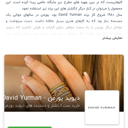
کارهاییست که در بین چهره های مطرح نیز جایگاه خاصی پیدا کرده است. این
محصول را میتوان در کنار دیگر انگشتر های این برند نیز استفاده نمود.
سال 1980 شروع کار برند David Yurman بود. یورمن در سالهای جوانی یک
مجسمه ساز بود که به کارهای هنری بسیار علاقه داشت. دست سرنوشت و
عوامل دیگر یورمن را به سمت جواهر سازی کشاند و طولی نکشید که دیوید
یورمن به یک برند مطرح طلا و جواهر تبدیل شد. دیوید یورمن اولین کسی بود
نمایش بیشتر
که جواهرات را نه فقط بر روی طلا، بلکه بر روی نقره نیز استفاده کرد. او نیز ابداع
کننده بسیاری از تراش های جواهر است که در کالکشن های خود از آنها استفاده
کرده است. از معروف ترین طراحی های یورمن کالکشن های طرح کابلی اوست که
خود آن را به عنوان رنسانس یاد میکند. امروزه برند یورمن جایگاه خاصی در بین
چهره های مطرح جهان دارد.
گالری ساعتچی مجموعه ای از طرح های معروف این برند را طراحی و تولید نموده
که در لینک زیر قابل مشاهده و خرید هستند.
https://saatchico.com/DavidYurman
برای مطالعه بیشتر در مورد برند دیوید یورمن میتوانید به مجله گالری ساعتچی
دیوید یورمن - David Yurman
رجوع فرمایید.
https://saatchico.com/mag/DavidYurman
خرید ست انگشتر و دستبند های دیوید یورمن