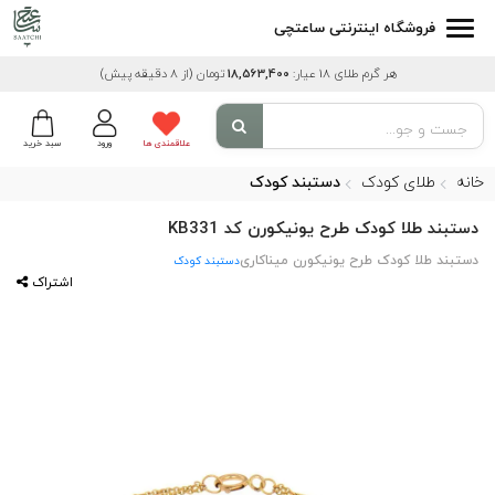
فروشگاه اینترنتی ساعتچی
هر گرم طلای 18 عیار:
18,563,400
تومان
(از 8 دقیقه پیش)
علاقمندی ها
ورود
سبد خرید
خانه
طلای کودک
دستبند کودک
دستبند طلا کودک طرح یونیکورن کد KB331
دستبند طلا کودک طرح یونیکورن میناکاری
دستبند کودک
اشتراک