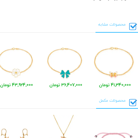
محصولات مشابه
41,340,000 تومان
36,407,000 تومان
43,924,000 تومان
محصولات مکمل