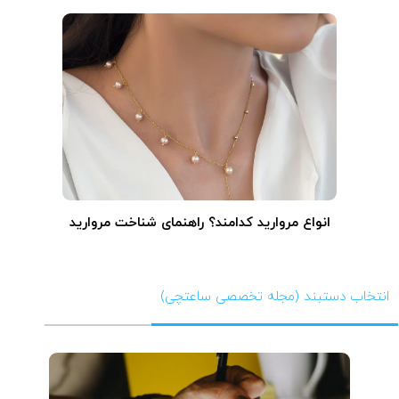
انواع مروارید کدامند؟ راهنمای شناخت مروارید
انتخاب دستبند (مجله تخصصی ساعتچی)