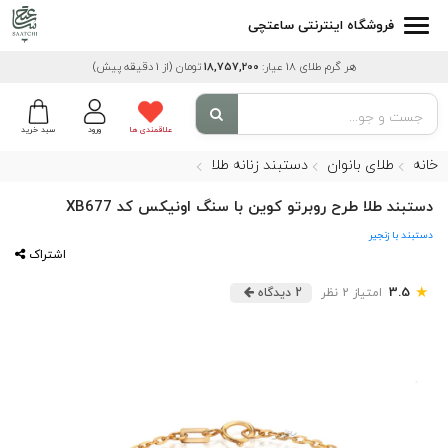
فروشگاه اینترنتی ساعتچی
هر گرم طلای 18 عیار:
18,757,200
تومان
(از 1 دقیقه پیش)
علاقمندی ها
ورود
سبد خرید
خانه
طلای بانوان
دستبند زنانه طلا
دستبند طلا طرح روبرتو کوین با سنگ اونیکس کد XB677
دستبند با زنجیر
اشتراک
★
3.5
امتیاز 2 نظر
2 دیدگاه