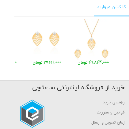
کالکشن مروارید
49,844,000 تومان
27,219,000 تومان
23,857,000 توم
خرید از فروشگاه اینترنتی ساعتچی
راهنمای خرید
قوانین و مقررات
زمان تحویل و ارسال