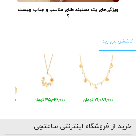
ویژگی‌های یک دستبند طلای مناسب و جذاب چیست
؟
کالکشن مروارید
71,089,000 تومان
35,026,000 تومان
48,411,000 توم
خرید از فروشگاه اینترنتی ساعتچی