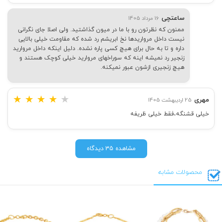
ساعتچی
16 مرداد 1405
ممنون که نظرتون رو با ما در میون گذاشتید. ولی اصلا جای نگرانی
نیست داخل مرواریدها نخ ابریشم رد شده که مقاومت خیلی بالایی
داره و تا به حال برای هیچ کسی پاره نشده. دلیل اینکه داخل مروارید
زنجیر رد نمیشه اینه که سوراخهای مروارید خیلی کوچک هستند و
هیچ زنجیری ازشون عبور نمیکنه.
★
★
★
★
★
مهری
25 اردیبهشت 1405
خیلی قشنگه،فقط خیلی ظریفه
مشاهده 35 دیدگاه
محصولات مشابه