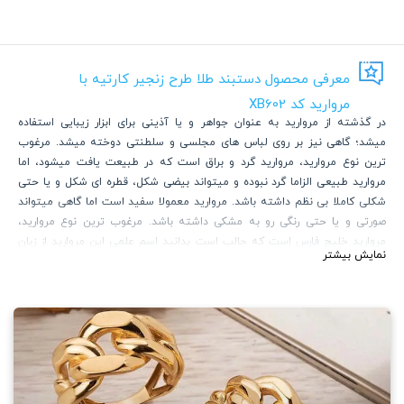
معرفی محصول دستبند طلا طرح زنجیر کارتیه با
مروارید کد XB602
در گذشته از مروارید به عنوان جواهر و یا آذینی برای ابزار زیبایی استفاده
میشد؛ گاهی نیز بر روی لباس های مجلسی و سلطنتی دوخته میشد. مرغوب
ترین نوع مروارید، مروارید گرد و براق است که در طبیعت یافت میشود، اما
مروارید طبیعی الزاما گرد نبوده و میتواند بیضی شکل، قطره ای شکل و یا حتی
شکلی کاملا بی نظم داشته باشد. مروارید معمولا سفید است اما گاهی میتواند
صورتی و یا حتی رنگی رو به مشکی داشته باشد. مرغوب ترین نوع مروارید،
مروارید خلیج فارس است که جالب است بدانید اسم علمی این مروارید از زبان
نمایش بیشتر
پارسی آریایی و ریشه "مارگاریتا" گرفته شده و نام انگلیسی مارگارت از این ریشه
ی پارسی بوده و به معنای مروارید می باشد. امروزه بیشتر مروارید هایی که به
فروش میرسند مروارید های پرورشی هستند که جواهر به حساب نمی آیند ولی
طبیعی بوده و از دل صدف بیرون آورده میشوند.
این محصول ترکیبی از زنجیر کارتیه و مروارید های پرورشی قطره ای شکل
است که کاری کلاسیک و در عین حال معاصر و مدرن می باشد که قطعا توجه ها
را به خود جلب می کند.
امروزه شاید کمتر کسی باشد که اسم برند "کارتیه" را نشنیده باشد. این برند