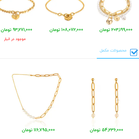
203,199,000 تومان
108,072,000 تومان
93,271,000 تومان
موجود در انبار
محصولات مکمل
54,236,000 تومان
116,795,000 تومان