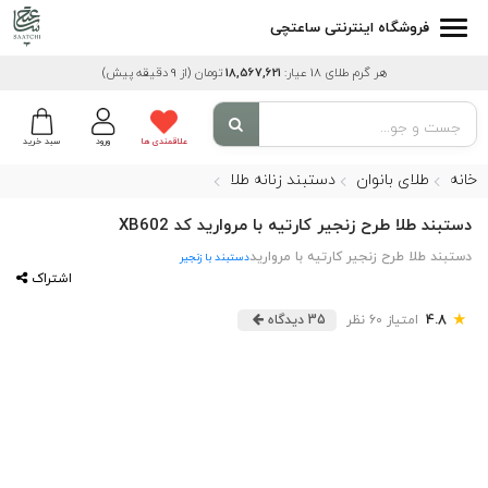
فروشگاه اینترنتی ساعتچی
هر گرم طلای 18 عیار:
18,567,621
تومان
(از 9 دقیقه پیش)
علاقمندی ها
ورود
سبد خرید
خانه
طلای بانوان
دستبند زنانه طلا
دستبند طلا طرح زنجیر کارتیه با مروارید کد XB602
دستبند طلا طرح زنجیر کارتیه با مروارید
دستبند با زنجیر
اشتراک
★
4.8
امتیاز 60 نظر
35 دیدگاه