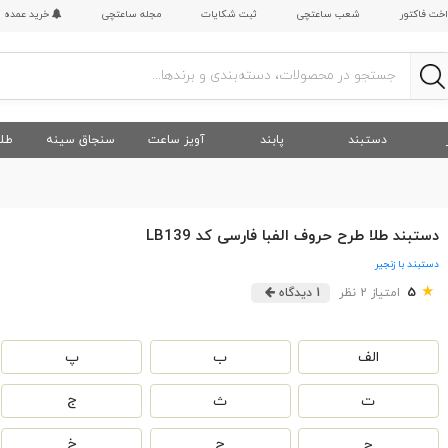
اخت فاکتور
شعب ساعتچی
ثبت شکایات
مجله ساعتچی
خرید عمده
دستبند
پابند
آویز ساعت
سنجاق سینه
طلا
دستبند طلا طرح حروف الفبا فارسی کد LB139
دستبند با زنجیر
★
5
امتیاز 2 نظر
1 دیدگاه
الف
ب
پ
ت
ث
ج
چ
ح
خ