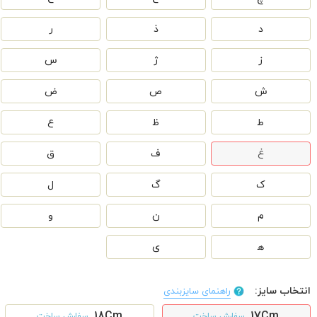
د
ذ
ر
ز
ژ
س
ش
ص
ض
ط
ظ
ع
غ
ف
ق
ک
گ
ل
م
ن
و
ه‍
ی
انتخاب سایز:
راهنمای سایزبندی
18Cm
17Cm
سفارش ساخت
سفارش ساخت