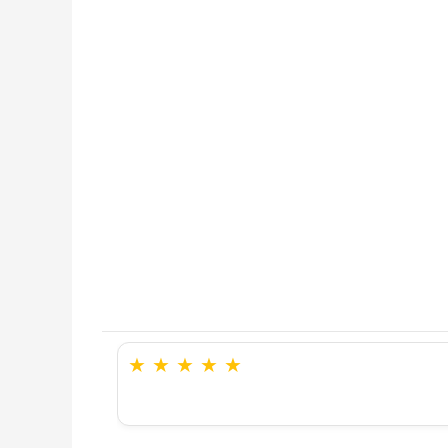
★
★
★
★
★