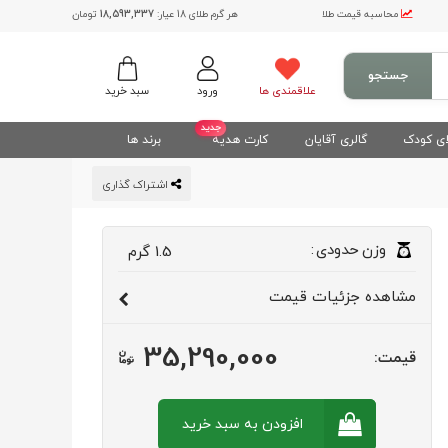
محاسبه قیمت طلا
هر گرم طلای 18 عیار:
18,593,337
تومان
جستجو
علاقمندی ها
ورود
سبد خرید
جدید
ی کودک
گالری آقایان
کارت هدیه
برند ها
اشتراک گذاری
وزن
حدودی
:
1.5
گرم
مشاهده
جزئیات قیمت
35,290,000
قیمت:
افزودن به سبد
خرید