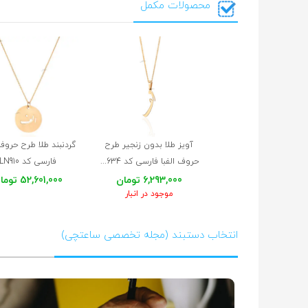
محصولات مکمل
آویز طلا بدون زنجیر طرح
گردنبند طلا طرح حروف 
حروف الفبا فارسی کد LP634
فارسی کد LN910
6,293,000 تومان
52,601,000 تومان
موجود در انبار
انتخاب دستبند (مجله تخصصی ساعتچی)