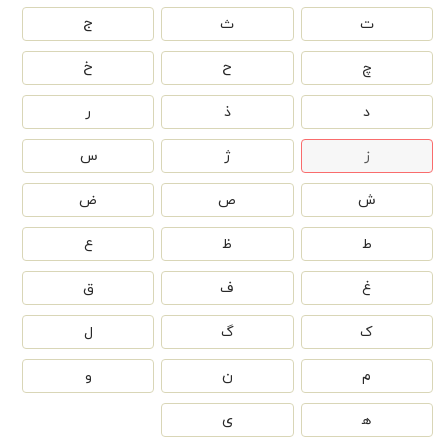
ت
ث
ج
چ
ح
خ
د
ذ
ر
ز
ژ
س
ش
ص
ض
ط
ظ
ع
غ
ف
ق
ک
گ
ل
م
ن
و
ه‍
ی