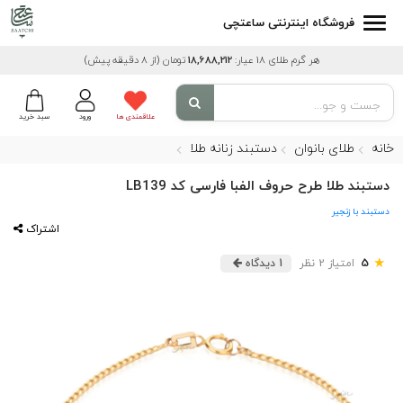
فروشگاه اینترنتی ساعتچی
هر گرم طلای 18 عیار:
18,688,212
تومان
(از 8 دقیقه پیش)
علاقمندی ها
ورود
سبد خرید
خانه
طلای بانوان
دستبند زنانه طلا
دستبند طلا طرح حروف الفبا فارسی کد LB139
دستبند با زنجیر
اشتراک
★
5
امتیاز 2 نظر
1 دیدگاه