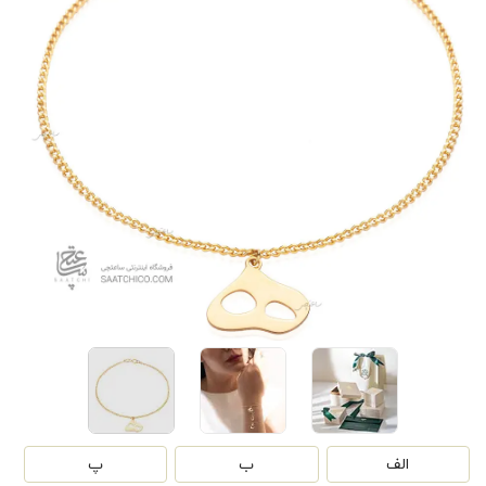
الف
ب
پ