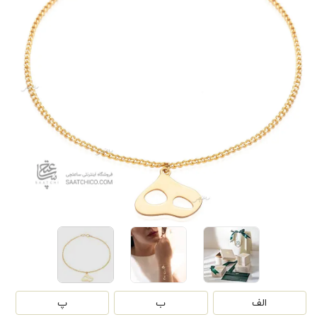
الف
ب
پ