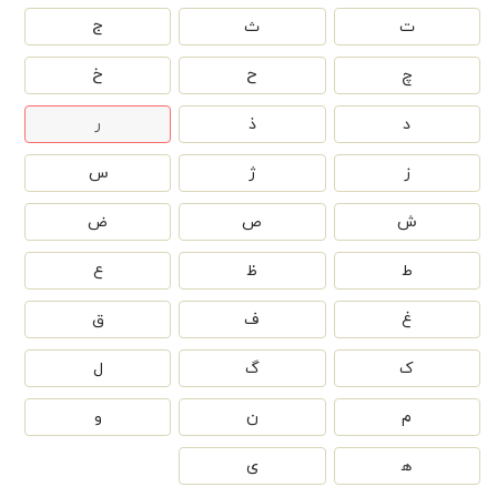
ت
ث
ج
چ
ح
خ
د
ذ
ر
ز
ژ
س
ش
ص
ض
ط
ظ
ع
غ
ف
ق
ک
گ
ل
م
ن
و
ه‍
ی