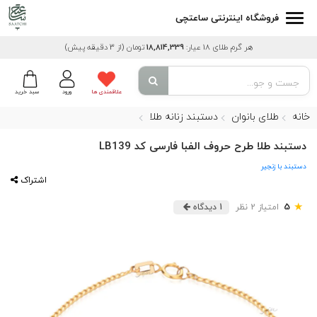
فروشگاه اینترنتی ساعتچی
هر گرم طلای 18 عیار:
18,814,339
تومان
(از 3 دقیقه پیش)
علاقمندی ها
ورود
سبد خرید
خانه
طلای بانوان
دستبند زنانه طلا
دستبند طلا طرح حروف الفبا فارسی کد LB139
دستبند با زنجیر
اشتراک
★
5
امتیاز 2 نظر
1 دیدگاه