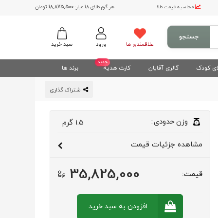
محاسبه قیمت طلا
هر گرم طلای 18 عیار:
18,875,500
تومان
جستجو
علاقمندی ها
ورود
سبد خرید
جدید
ی کودک
گالری آقایان
کارت هدیه
برند ها
اشتراک گذاری
وزن
حدودی
:
1.5
گرم
مشاهده
جزئیات قیمت
35,825,000
قیمت:
افزودن به سبد
خرید