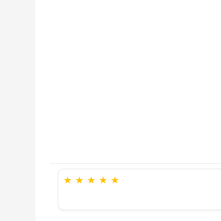
★
★
★
★
★