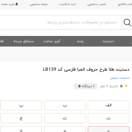
اخت فاکتور
شعب ساعتچی
ثبت شکایات
مجله ساعتچی
خرید عمده
دستبند
پابند
آویز ساعت
سنجاق سینه
طلا
دستبند طلا طرح حروف الفبا فارسی کد LB139
دستبند با زنجیر
★
5
امتیاز 2 نظر
1 دیدگاه
الف
ب
پ
ت
ث
ج
چ
ح
خ