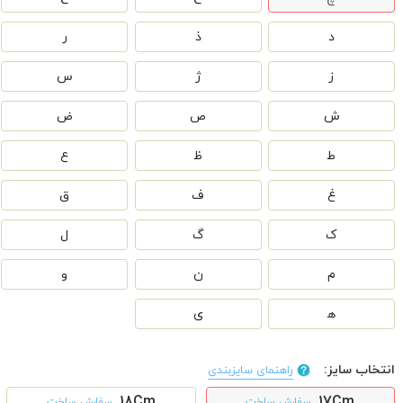
د
ذ
ر
ز
ژ
س
ش
ص
ض
ط
ظ
ع
غ
ف
ق
ک
گ
ل
م
ن
و
ه‍
ی
انتخاب سایز:
راهنمای سایزبندی
18Cm
17Cm
سفارش ساخت
سفارش ساخت