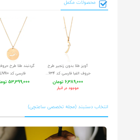
محصولات مکمل
آویز طلا بدون زنجیر طرح
گردنبند طلا طرح حروف 
حروف الفبا فارسی کد LP634
فارسی کد LN910
6,389,000 تومان
53,399,000 تومان
موجود در انبار
انتخاب دستبند (مجله تخصصی ساعتچی)