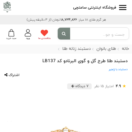
فروشگاه اینترنتی ساعتچی
هر گرم طلای 18 عیار:
18,734,866
تومان
(از 3 دقیقه پیش)
علاقمندی ها
ورود
سبد خرید
خانه
طلای بانوان
دستبند زنانه طلا
دستبند طلا طرح گل و گوی البرنادو کد LB137
دستبند با زنجیر
اشتراک
★
4.9
امتیاز 15 نظر
7 دیدگاه