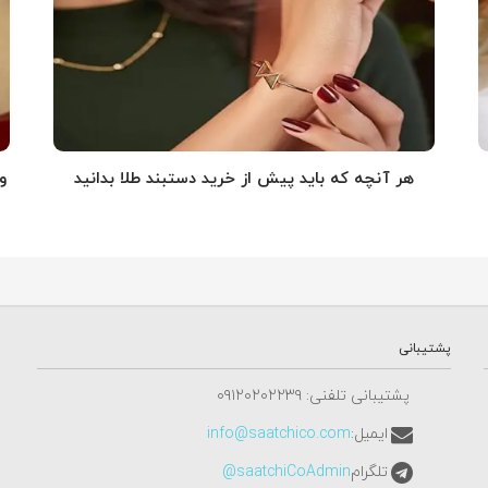
هر آنچه که باید پیش از خرید دستبند طلا بدانید
و
پشتیبانی
پشتیبانی تلفنی: ٠٩١٢٠٢٠٢٢٣٩
ایمیل:
info@saatchico.com
تلگرام
saatchiCoAdmin@