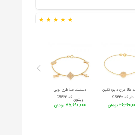
★
★
★
★
★
★
★
★
★
★
★
★
★
★
★
 طلا طرح دایره نگین
دستبند طلا طرح لویی
دستبند طلا طرح لویی
دار کد CB440
کد CB422
کد CB421
ویتون
ویتون
26,260, تومان
75,690,000 تومان
108,804,000 تومان