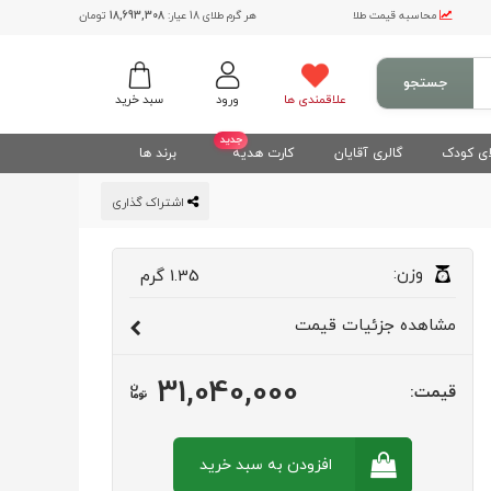
محاسبه قیمت طلا
هر گرم طلای 18 عیار:
18,693,308
تومان
جستجو
علاقمندی ها
ورود
سبد خرید
جدید
ی کودک
گالری آقایان
کارت هدیه
برند ها
اشتراک گذاری
وزن:
1.35
گرم
مشاهده
جزئیات قیمت
31,040,000
قیمت:
افزودن به سبد
خرید