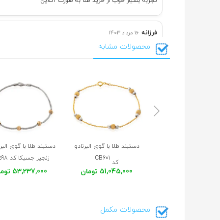
تجربه بسیار خوب از خرید طلا به صورت آنلاین
فرزانه
16 مرداد 1403
محصولات مشابه
بسته بندی و پاسخگویی عالی.
معصومه
16 فروردین 1403
عالی
زهرا
7 آذر 1402
سپاسگذارم
دستبند طلا با گوی البرنادو
دستبند طلا با گوی البر
CB601
زنجیر جسیکا کد CB598
کد
51,045,000 تومان
53,237,000 تومان
محصولات مکمل