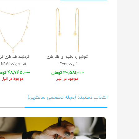
گوشواره بخیه ای طلا طرح
گردنبند طلا طرح گل
گل کد LE721
البرنادو کد LN909
30,581,000 تومان
48,745,000 تومان
موجود در انبار
موجود در انبار
انتخاب دستبند (مجله تخصصی ساعتچی)