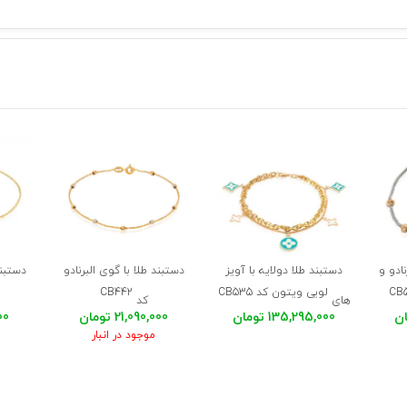
نادو و
دستبند طلا دولایه با آویز
دستبند طلا با گوی البرنادو
دستبند
لویی ویتون کد CB535
CB442
های
کد
135,295,000 تومان
21,090,000 تومان
000
موجود در انبار