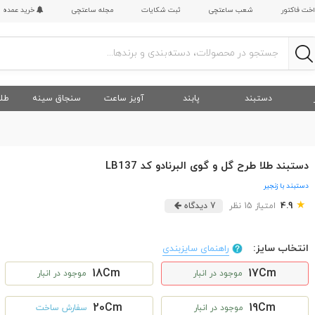
اخت فاکتور
شعب ساعتچی
ثبت شکایات
مجله ساعتچی
خرید عمده
دستبند
پابند
آویز ساعت
سنجاق سینه
طلا
دستبند طلا طرح گل و گوی البرنادو کد LB137
دستبند با زنجیر
★
4.9
امتیاز 15 نظر
7 دیدگاه
انتخاب سایز:
راهنمای سایزبندی
18Cm
17Cm
موجود در انبار
موجود در انبار
20Cm
19Cm
موجود در انبار
سفارش ساخت