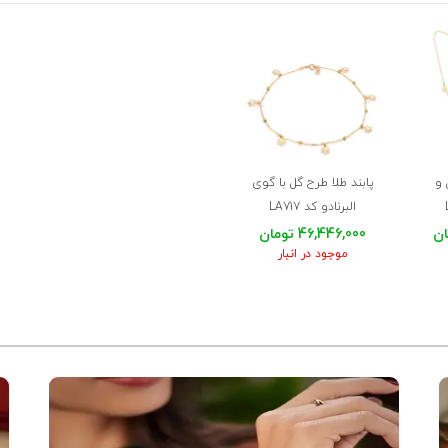
 و
پابند طلا طرح گل با گوی
البرنادو کد LA717
46,446,000 تومان
موجود در انبار