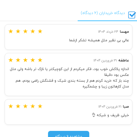
دیدگاه خریداران (6 دیدگاه)
★
★
★
★
★
مهسا
24 خرداد 1404
عالی بی نظیر مثل همیشه تشکر ازشما
★
★
★
★
★
عاطفه
31 فروردین 1404
اندازه پلاکش خوب بود، فکر میکردم از این کوچیکتر یا نازک تر باشه ولی مثل
عکس بود دقیقا
چند بار که خرید کردم هم از بسته بندی شیک و قشنگش راضی بودم، هم
مدل کارهاتون زیبا و چشمگیره
★
★
★
★
★
صبا
21 فروردین 1404
خیلی ظریف و شیکه 👌
مشاهده 6 دیدگاه