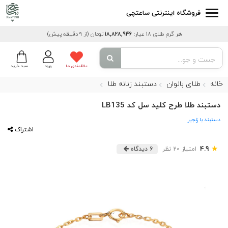
فروشگاه اینترنتی ساعتچی
هر گرم طلای 18 عیار:
18,828,946
تومان
(از 9 دقیقه پیش)
علاقمندی ها
ورود
سبد خرید
خانه
طلای بانوان
دستبند زنانه طلا
دستبند طلا طرح کلید سل کد LB135
دستبند با زنجیر
اشتراک
★
4.9
امتیاز 20 نظر
6 دیدگاه