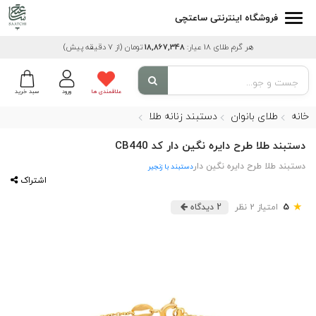
فروشگاه اینترنتی ساعتچی
هر گرم طلای 18 عیار:
18,867,348
تومان
(از 7 دقیقه پیش)
علاقمندی ها
ورود
سبد خرید
خانه
طلای بانوان
دستبند زنانه طلا
دستبند طلا طرح دایره نگین دار کد CB440
دستبند طلا طرح دایره نگین دار
دستبند با زنجیر
اشتراک
★
5
امتیاز 2 نظر
2 دیدگاه