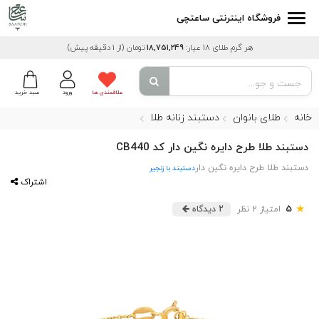
فروشگاه اینترنتی ساعتچی
هر گرم طلای 18 عیار:
18,751,249
تومان
(از 1 دقیقه پیش)
علاقمندی ها
ورود
سبد خرید
خانه
طلای بانوان
دستبند زنانه طلا
دستبند طلا طرح دایره نگین دار کد CB440
دستبند طلا طرح دایره نگین دار
دستبند با زنجیر
اشتراک
★
5
امتیاز 2 نظر
2 دیدگاه