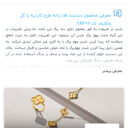
معرفی محصول دستبند طلا زنانه طرح کارتیه با گل
ونکلیف کد CB368
شبدر در طبیعت به طور معمول دارای سه برگ می باشد. اما برخی تغییرات در
این گیاه باعث چهار برگ شدن آن میشود. این تغییرات انقدر به ندرت اتفاق
میافتند که پیدا کردن شبدر چهار برگ را به کاری غیر ممکن تبدیل میکند. به
همین دلیل پیدا کردن شبدر چهاربرگ را نماد خوش شانسی و اقبال میدانند. پلاک
این دستبند الهام گرفته از این نماد بوده و صدف و سنگ استفاده شده در آن
صدف طبیعی سنگ اونیکس می باشد.
برند Van Cleef & Arples در سال 1896 در پاریس شروع به کار کرد. اکثر طرح های
نمایش بیشتر
این برند شامل گل ها، حیوانات و پریان می باشد که توسط افراد مطرح جهان
استفاده میشوند. برند ونکلیف در صنعت ساعت سازی نیز فعالیت دارد. یکی از
طرح های مطرح این برند در زمینه ساعت، " پیراهن صورتی ساعت ها" نام دارد که
باریکی آن دلیل اصلی مطرح شدن آن بود. جالب است بدانید نماد گل شبدر
معروف این برند از جک آرپل الهام گرفته شده. جک آرپل عادت داشته گل های
شبدر چهار برگ باغ خود را جمع و همراه یک شعر که به انتخاب خودش بوده، به
کارکنانش بدهد. هدف او از این کار، دادن "امیدواری" به آنها بوده. در حال حاضر
جدیدترین کالکشن این برند " هفت دریا " نام دارد.
گالری ساعتچی مجموعه ای از طرح های معروف این برند را طراحی و تولید نموده