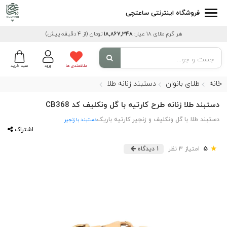
فروشگاه اینترنتی ساعتچی
هر گرم طلای 18 عیار:
18,867,348
تومان
(از 4 دقیقه پیش)
علاقمندی ها
ورود
سبد خرید
خانه
طلای بانوان
دستبند زنانه طلا
دستبند طلا زنانه طرح کارتیه با گل ونکلیف کد CB368
دستبند طلا با گل ونکلیف و زنجیر کارتیه باریک
دستبند با زنجیر
اشتراک
★
5
امتیاز 3 نظر
1 دیدگاه